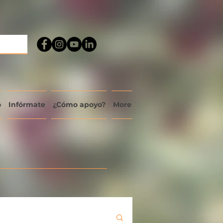
o
Infórmate
¿Cómo apoyo?
More