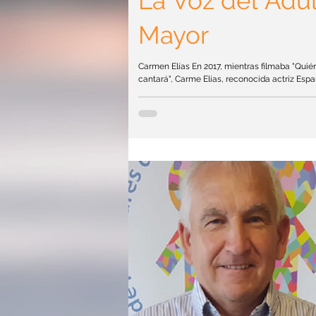
La Voz del Adu
Mayor
Carmen Elías En 2017, mientras filmaba "Quié
cantará", Carme Elías, reconocida actriz Espa
comenzó a experimentar episodios de pánico
, inicialmente atribuidos al hecho de trabajar 
dirección de Carlos Vermut, a quien admirab
los médicos inicialmente no le dieron importa
notaron algo alarmante, le recetaron tranquil
para ayudarla. Posteriormente, participó en d
de teatro y otra película. Antes de cada actua
act