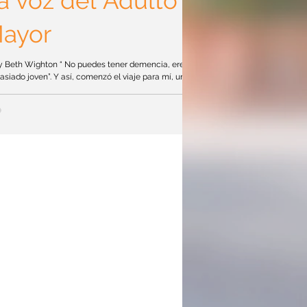
a voz del Adulto
ayor
 Beth Wighton “ No puedes tener demencia, eres
siado joven”. Y así, comenzó el viaje para mí, un
re de 46 años, para descartar todas las demás
bilidades de por qué experimentaba falta de juicio,
ida de memoria, espasmos musculares,
lemas para tragar e impulsividad. Los siguientes
ntarios están tomados directamente de mi
diente médico o me han dicho: -Honestamente,
 que todo esto es psiquiátrico. -Creo que Mary
 ha adoptado un papel enf