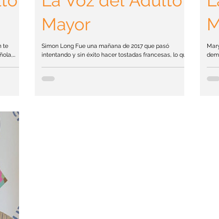
lto
La Voz del Adulto
L
Mayor
M
n te
Simon Long Fue una mañana de 2017 que pasó
Mary
ñola,
intentando y sin éxito hacer tostadas francesas, lo que
dema
 y olvidos
le sugirió a Emily Ong que algo andaba muy mal. De 51
homb
bajo la
años, asesora de niños con necesidades especiales,
posi
a. Aunque
de repente se le olvidó cómo preparar el desayuno
pérd
ncia, ni
familiar habitual. Recordó que necesitaba pan y una
prob
izantes
sartén, pero eso era todo. Más tarde, al escribir sobre la
come
os obras
experiencia, l a describió como un ataque de virus
expe
ción, la
informático a su cerebro: “el archivo de tostadas
creo
francesas se h
Beth