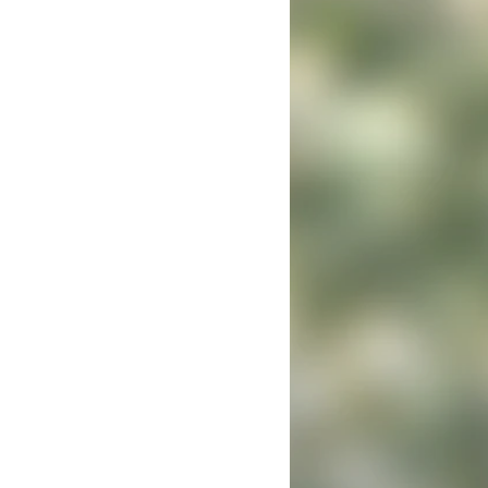
ulto mayor
u Memoria