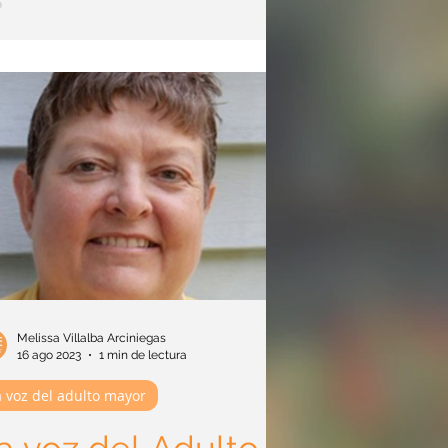
itivos. Según su esposa, Patricia, los síntomas de
liam comenzaron aproximadamente cuatro años
s, cuando empezó a tener dificultades para
arse el cuello de la camisa. Además, Patricia
 problemas en la gestión del dinero, pérdida de
ria y deterioro e
Melissa Villalba Arciniegas
16 ago 2023
1 min de lectura
a voz del adulto mayor