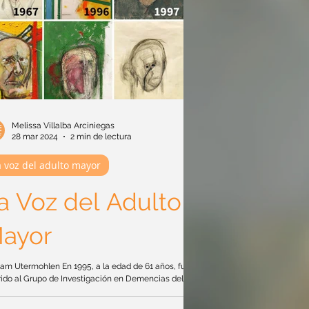
Melissa Villalba Arciniegas
28 mar 2024
2 min de lectura
a voz del adulto mayor
a Voz del Adulto
ayor
iam Utermohlen En 1995, a la edad de 61 años, fue
rido al Grupo de Investigación en Demencias del
ituto de Neurología del University College de
res para ser evaluado por posibles problemas