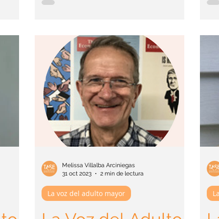
ido.
sentía muy inseguro acerca de mi capacidad para
cogn
 pero
desempeñar mi trabajo como Gerente de Negocios. Mi
Wil
on mi vida
habilidad para estar organizado, enfocado, seguro,
ante
n
confiable, hacer varias tareas a la vez y recordar, eran
abroch
nsa. Hay
cosas que parecían haber desaparecido de repente. La
notó
ansiedad severa tambi
memo
Melissa Villalba Arciniegas
31 oct 2023
2 min de lectura
La voz del adulto mayor
L