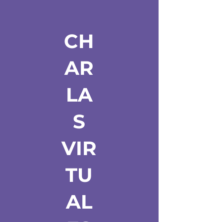
CH
AR
LA
S
VIR
TU
AL