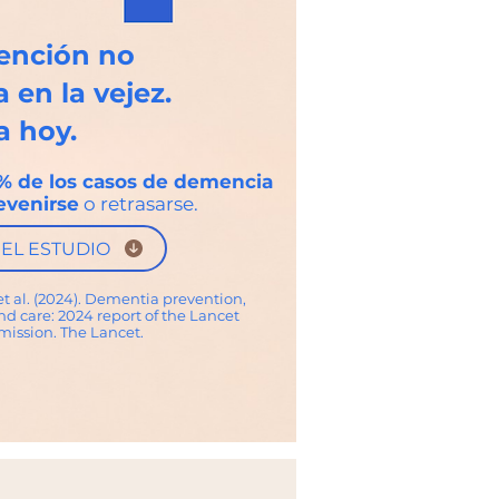
ención no
 en la vejez.
 hoy.
% de los casos
de demencia
evenirse
o retrasarse.
EL ESTUDIO
 et al. (2024). Dementia prevention,
nd care: 2024 report of the Lancet
ission. The Lancet.