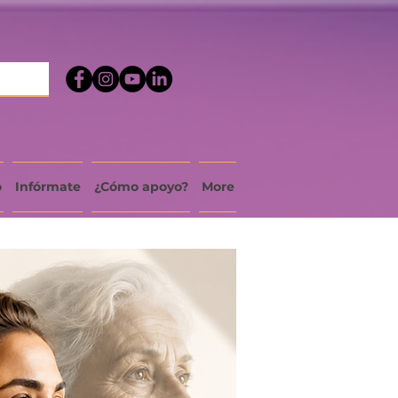
o
Infórmate
¿Cómo apoyo?
More