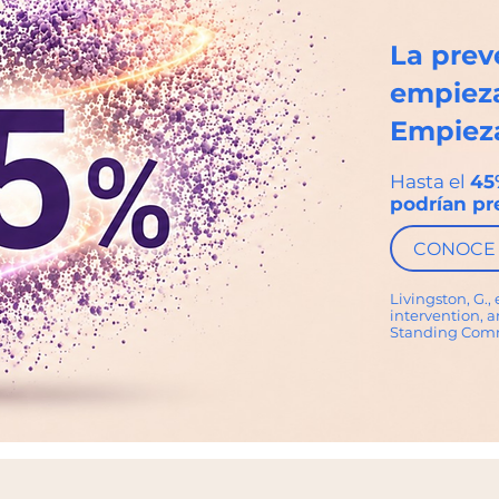
La prev
empieza
Empieza
Hasta el
45
podrían
pr
CONOCE 
Livingston, G.,
intervention, a
Standing Comm