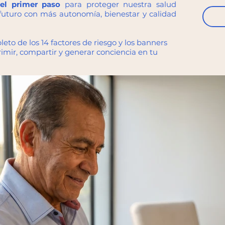
el primer paso
para proteger nuestra salud
 futuro con más autonomía, bienestar y calidad
to de los 14 factores de riesgo y los banners
mir, compartir y generar conciencia en tu