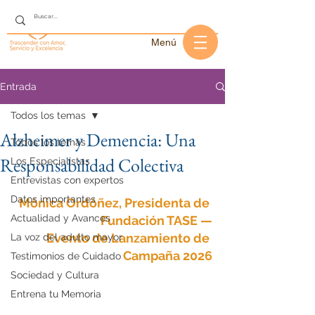
Menú
Entrada
Todos los temas
Alzheimer y Demencia: Una
Todos los temas
Responsabilidad Colectiva
Los Especialistas
Entrevistas con expertos
Datos importantes
Mónica Ordóñez, Presidenta de 
Actualidad y Avances
Fundación TASE —
Evento de Lanzamiento de 
La voz del adulto mayor
Campaña 2026
Testimonios de Cuidado
Sociedad y Cultura
Entrena tu Memoria