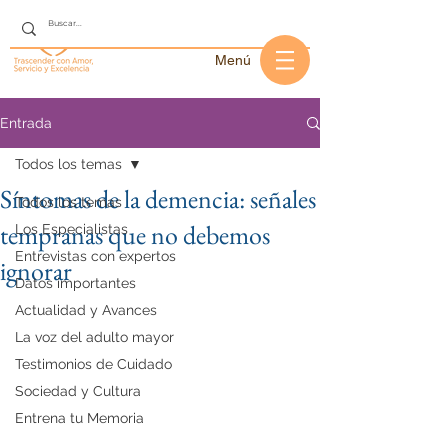
Menú
Entrada
Todos los temas
Síntomas de la demencia: señales
Todos los temas
tempranas que no debemos
Los Especialistas
Entrevistas con expertos
ignorar
Datos importantes
Actualidad y Avances
La voz del adulto mayor
Testimonios de Cuidado
Sociedad y Cultura
Entrena tu Memoria