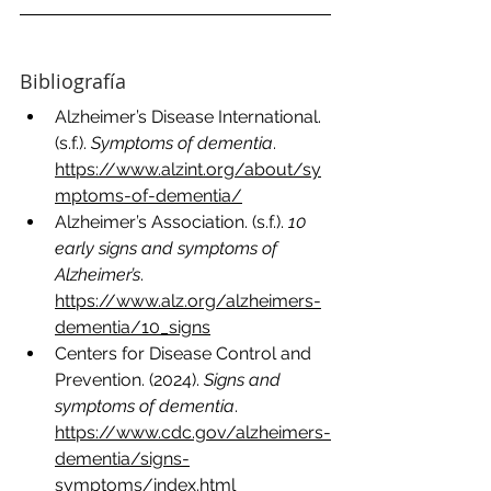
Bibliografía
Alzheimer’s Disease International. 
(s.f.). 
Symptoms of dementia
. 
https://www.alzint.org/about/sy
mptoms-of-dementia/
Alzheimer’s Association. (s.f.). 
10 
early signs and symptoms of 
Alzheimer’s
. 
https://www.alz.org/alzheimers-
dementia/10_signs
Centers for Disease Control and 
Prevention. (2024). 
Signs and 
symptoms of dementia
. 
https://www.cdc.gov/alzheimers-
dementia/signs-
symptoms/index.html