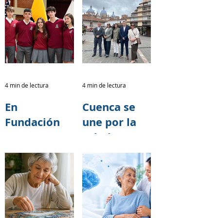
4 min de lectura
4 min de lectura
En
Cuenca se
Fundación
une por la
TASE
salud
creemos que
cerebral:
cada acto de
Fundación
solidaridad
TASE
tiene el
fortalece
poder de
alianzas