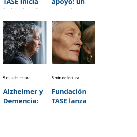
TASE inicia
apoyo: un
brigadas de
espacio para
capacitación
cuidar
sobre salud
también a
cerebral
quienes
junto al
cuidan
programa 60
y PiQuito
del
5 min de lectura
5 min de lectura
Patronato
Alzheimer y
Fundación
Municipal
Demencia:
TASE lanza
San José
Una
campaña
Responsabili
nacional
dad
para