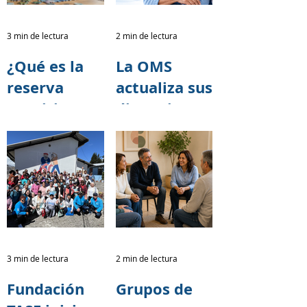
transformar
para la
vidas.
Caminata
3 min de lectura
2 min de lectura
por el
¿Qué es la
La OMS
Alzheimer
reserva
actualiza sus
2026
cognitiva y
directrices
cómo puede
para reducir
ayudar a
el riesgo de
retrasar los
deterioro
síntomas del
cognitivo y
Alzheimer?
demencia
3 min de lectura
2 min de lectura
Fundación
Grupos de