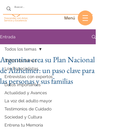
Menú
Entrada
Todos los temas
Argentina crea su Plan Nacional
Todos los temas
de Alzheimer: un paso clave para
Los Especialistas
Entrevistas con expertos
las personas y sus familias
Datos importantes
Actualidad y Avances
La voz del adulto mayor
Testimonios de Cuidado
Sociedad y Cultura
Entrena tu Memoria