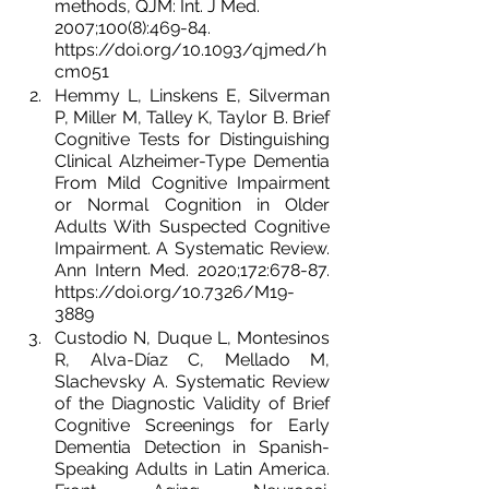
methods, QJM: Int. J Med. 
2007;100(8):469-84. 
https://doi.org/10.1093/qjmed/h
cm051
Hemmy L, Linskens E, Silverman 
P, Miller M, Talley K, Taylor B. Brief 
Cognitive Tests for Distinguishing 
Clinical Alzheimer-Type Dementia 
From Mild Cognitive Impairment 
or Normal Cognition in Older 
Adults With Suspected Cognitive 
Impairment. A Systematic Review. 
Ann Intern Med. 2020;172:678-87. 
https://doi.org/10.7326/M19-
3889
Custodio N, Duque L, Montesinos 
R, Alva-Díaz C, Mellado M, 
Slachevsky A. Systematic Review 
of the Diagnostic Validity of Brief 
Cognitive Screenings for Early 
Dementia Detection in Spanish-
Speaking Adults in Latin America. 