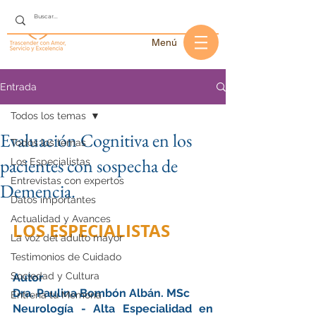
Menú
Entrada
Todos los temas
Evaluación Cognitiva en los
Todos los temas
pacientes con sospecha de
Los Especialistas
Entrevistas con expertos
Demencia.
Datos importantes
Actualidad y Avances
LOS ESPECIALISTAS
La voz del adulto mayor
Testimonios de Cuidado
Sociedad y Cultura
Autor 
Dra. Paulina Bombón Albán. MSc
Entrena tu Memoria
Neurología - Alta Especialidad en 