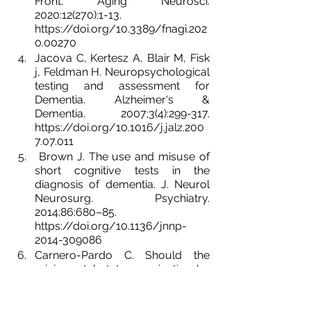
Front. Aging Neurosci. 
2020:12(270):1-13. 
https://doi.org/10.3389/fnagi.202
0.00270
Jacova C, Kertesz A, Blair M, Fisk 
j, Feldman H. Neuropsychological 
testing and assessment for 
Dementia. Alzheimer's & 
Dementia. 2007;3(4):299-317. 
https://doi.org/10.1016/j.jalz.200
7.07.011
 Brown J. The use and misuse of 
short cognitive tests in the 
diagnosis of dementia. J. Neurol 
Neurosurg. Psychiatry. 
2014;86:680–85. 
https://doi.org/10.1136/jnnp-
2014-309086
Carnero-Pardo C. Should the 
mini-mental state examination be 
retired? Neurol. 2014;29:473-81. 
https://doi.org/10.1016/j.nrleng.2
013.07.005