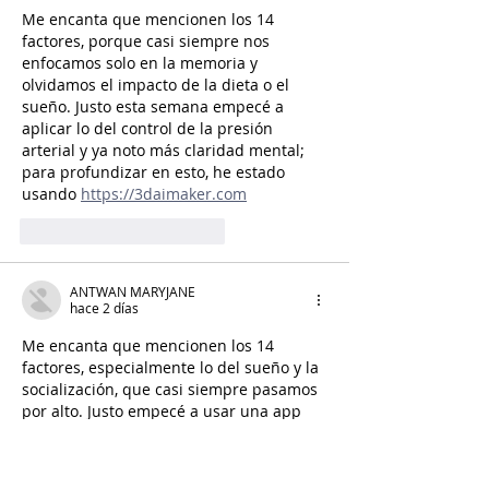
Me encanta que mencionen los 14 
factores, porque casi siempre nos 
enfocamos solo en la memoria y 
olvidamos el impacto de la dieta o el 
sueño. Justo esta semana empecé a 
aplicar lo del control de la presión 
arterial y ya noto más claridad mental; 
para profundizar en esto, he estado 
usando 
https://3daimaker.com
Me gusta
Reaccionar
ANTWAN MARYJANE
hace 2 días
Me encanta que mencionen los 14 
factores, especialmente lo del sueño y la 
socialización, que casi siempre pasamos 
por alto. Justo empecé a usar una app 
para monitorear mis hábitos diarios y 
me ha ayudado a ver dónde fallo, por si 
quieres probarla también. 