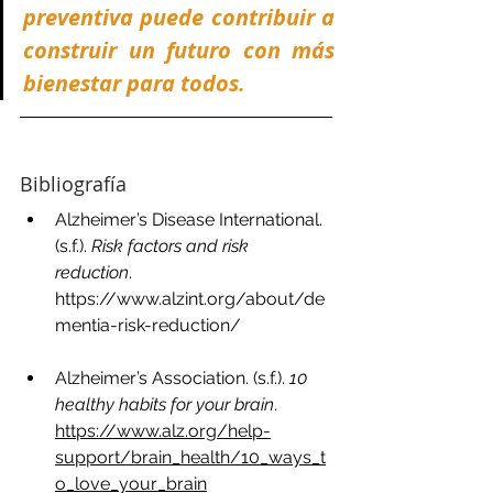
preventiva puede contribuir a 
construir un futuro con más 
bienestar para todos.
Bibliografía
Alzheimer’s Disease International. 
(s.f.). 
Risk factors and risk 
reduction
. 
https://www.alzint.org/about/de
mentia-risk-reduction/
Alzheimer’s Association. (s.f.). 
10 
healthy habits for your brain
. 
https://www.alz.org/help-
support/brain_health/10_ways_t
o_love_your_brain