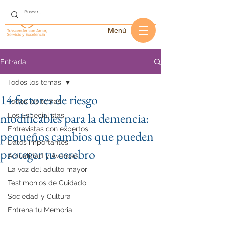
Menú
Entrada
Todos los temas
14 factores de riesgo
Todos los temas
modificables para la demencia:
Los Especialistas
Entrevistas con expertos
pequeños cambios que pueden
Datos importantes
proteger tu cerebro
Actualidad y Avances
La voz del adulto mayor
Testimonios de Cuidado
Sociedad y Cultura
Entrena tu Memoria