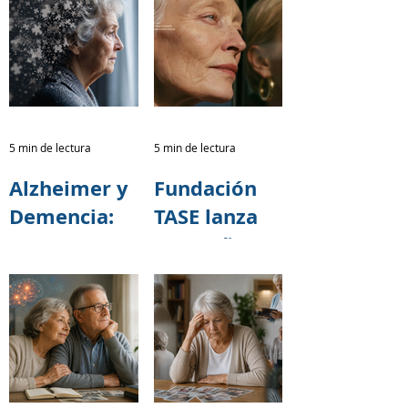
sobre salud
también a
cerebral
quienes
junto al
cuidan
programa 60
y PiQuito
del
5 min de lectura
5 min de lectura
Patronato
Alzheimer y
Fundación
Municipal
Demencia:
TASE lanza
San José
Una
campaña
Responsabili
nacional
dad
para
Colectiva
prevenir el
Alzheimer y
otras