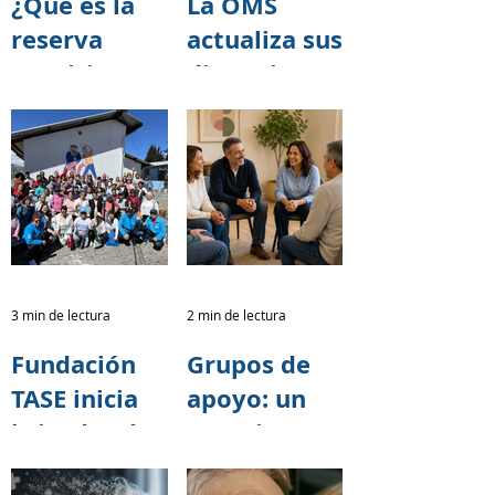
¿Qué es la
La OMS
Alzheimer
reserva
actualiza sus
2026
cognitiva y
directrices
cómo puede
para reducir
ayudar a
el riesgo de
retrasar los
deterioro
síntomas del
cognitivo y
Alzheimer?
demencia
3 min de lectura
2 min de lectura
Fundación
Grupos de
TASE inicia
apoyo: un
brigadas de
espacio para
capacitación
cuidar