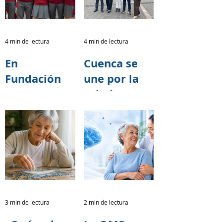
4 min de lectura
4 min de lectura
En
Cuenca se
Fundación
une por la
TASE
salud
creemos que
cerebral:
cada acto de
Fundación
solidaridad
TASE
tiene el
fortalece
poder de
alianzas
transformar
para la
vidas.
Caminata
3 min de lectura
2 min de lectura
por el