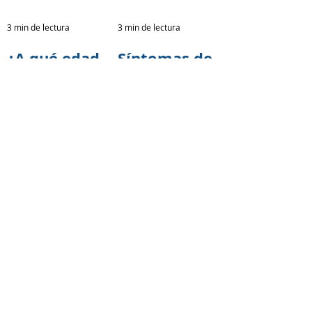
demencias
3 min de lectura
3 min de lectura
¿A qué edad
Síntomas de
comienza
la demencia:
realmente el
señales
Alzheimer?
tempranas
Lo que la
que no
ciencia está
debemos
descubriend
ignorar
o
3 min de lectura
3 min de lectura
14 factores
Fundación
de riesgo
TASE