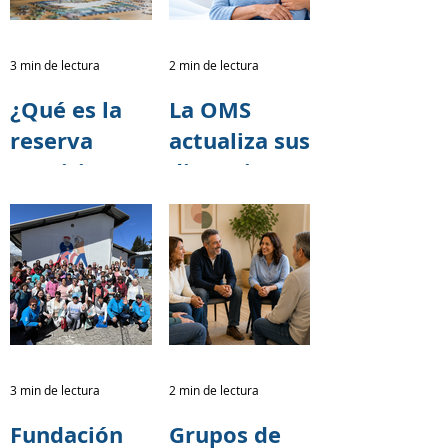
poder de
alianzas
transformar
para la
vidas.
Caminata
3 min de lectura
2 min de lectura
por el
¿Qué es la
La OMS
Alzheimer
reserva
actualiza sus
2026
cognitiva y
directrices
cómo puede
para reducir
ayudar a
el riesgo de
retrasar los
deterioro
síntomas del
cognitivo y
Alzheimer?
demencia
3 min de lectura
2 min de lectura
Fundación
Grupos de