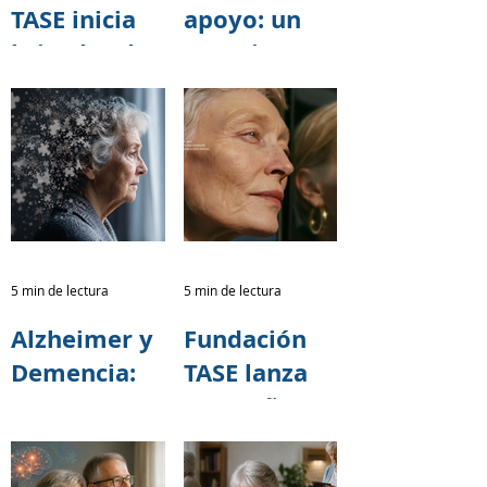
TASE inicia
apoyo: un
brigadas de
espacio para
capacitación
cuidar
sobre salud
también a
cerebral
quienes
junto al
cuidan
programa 60
y PiQuito
del
5 min de lectura
5 min de lectura
Patronato
Alzheimer y
Fundación
Municipal
Demencia:
TASE lanza
San José
Una
campaña
Responsabili
nacional
dad
para