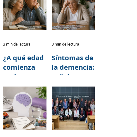
Colectiva
prevenir el
Alzheimer y
otras
demencias
3 min de lectura
3 min de lectura
¿A qué edad
Síntomas de
comienza
la demencia:
realmente el
señales
Alzheimer?
tempranas
Lo que la
que no
ciencia está
debemos
descubriend
ignorar
o