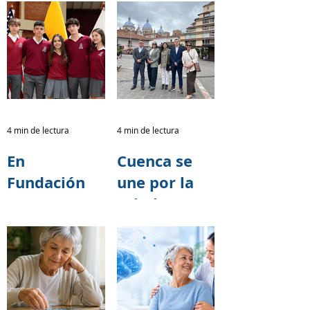
4 min de lectura
4 min de lectura
En
Cuenca se
Fundación
une por la
TASE
salud
creemos que
cerebral:
cada acto de
Fundación
solidaridad
TASE
tiene el
fortalece