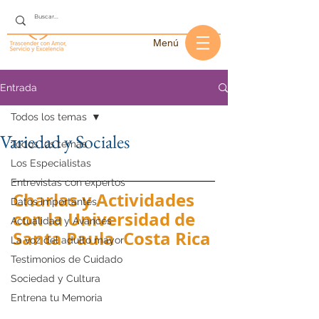
Menú
Entrada
Todos los temas
Variedad y Sociales
Todos los temas
Los Especialistas
Entrevistas con expertos
Charlas y Actividades 
Datos importantes
con la Universidad de 
Actualidad y Avances
Santa Paula  Costa Rica
La voz del adulto mayor
Testimonios de Cuidado
Sociedad y Cultura
Entrena tu Memoria