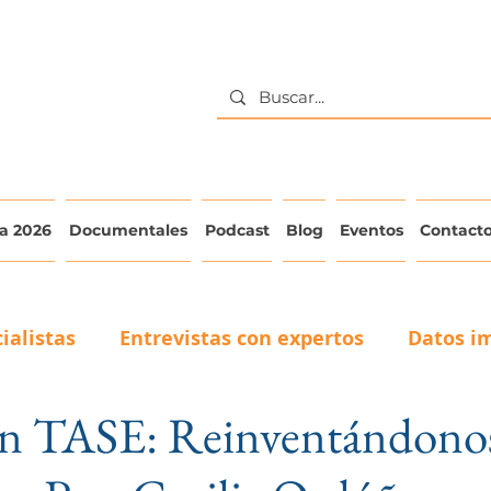
a 2026
Documentales
Podcast
Blog
Eventos
Contact
ialistas
Entrevistas con expertos
Datos i
n TASE: Reinventándonos
La voz del adulto mayor
Testimonios de Cuid