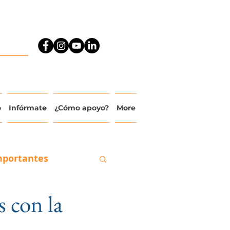
o
Infórmate
¿Cómo apoyo?
More
mportantes
 con la
ado