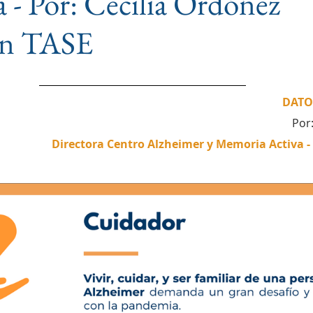
a - Por: Cecilia Ordóñez
ntrena tu Memoria
ón TASE
DATO
Por:
Directora Centro Alzheimer y Memoria Activa 