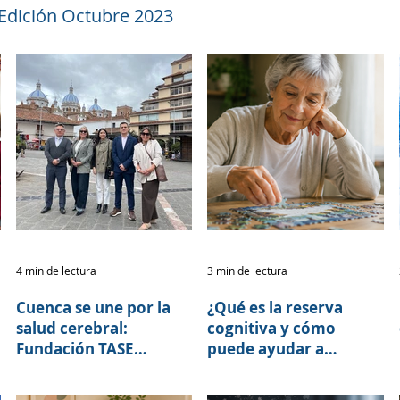
 Edición Octubre 2023
4 min de lectura
3 min de lectura
Cuenca se une por la
¿Qué es la reserva
salud cerebral:
cognitiva y cómo
Fundación TASE
puede ayudar a
fortalece alianzas para
retrasar los síntomas
la Caminata por el
del Alzheimer?