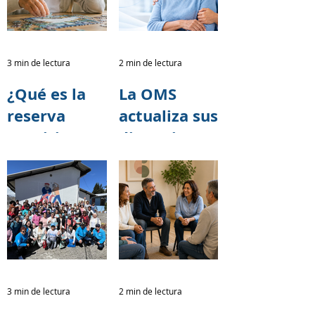
poder de
alianzas
transformar
para la
vidas.
Caminata
3 min de lectura
2 min de lectura
por el
¿Qué es la
La OMS
Alzheimer
reserva
actualiza sus
2026
cognitiva y
directrices
cómo puede
para reducir
ayudar a
el riesgo de
retrasar los
deterioro
síntomas del
cognitivo y
Alzheimer?
demencia
3 min de lectura
2 min de lectura