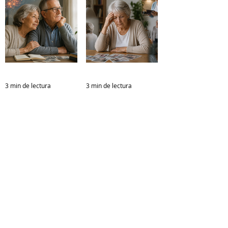
dad
para
Colectiva
prevenir el
Alzheimer y
otras
demencias
3 min de lectura
3 min de lectura
¿A qué edad
Síntomas de
comienza
la demencia:
realmente el
señales
Alzheimer?
tempranas
Lo que la
que no
ciencia está
debemos
descubriend
ignorar
o