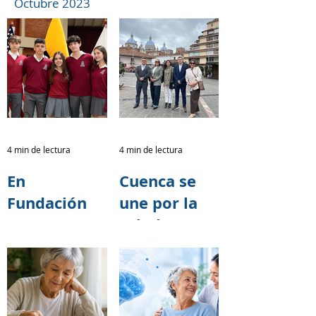
Octubre 2023
4 min de lectura
4 min de lectura
En
Cuenca se
Fundación
une por la
TASE
salud
creemos que
cerebral:
cada acto de
Fundación
solidaridad
TASE
tiene el
fortalece