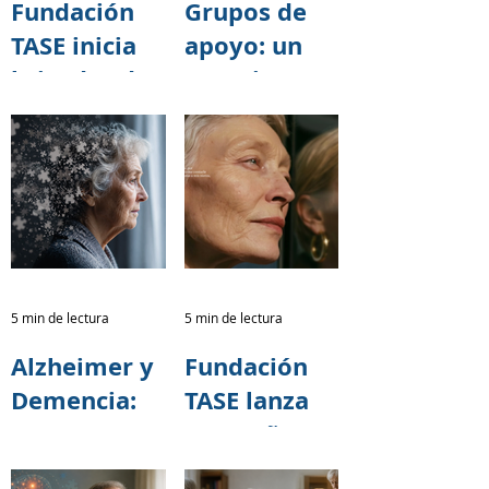
Fundación
Grupos de
TASE inicia
apoyo: un
brigadas de
espacio para
capacitación
cuidar
sobre salud
también a
cerebral
quienes
junto al
cuidan
programa 60
y PiQuito
del
5 min de lectura
5 min de lectura
Patronato
Alzheimer y
Fundación
Municipal
Demencia:
TASE lanza
San José
Una
campaña
Responsabili
nacional