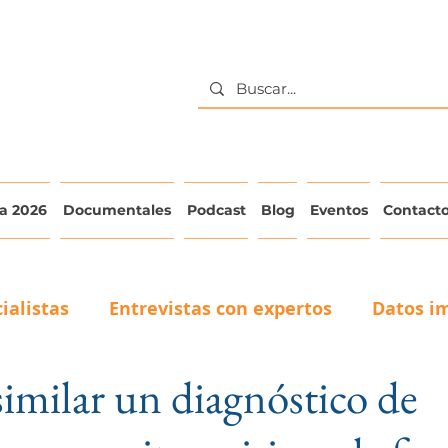
a 2026
Documentales
Podcast
Blog
Eventos
Contact
ialistas
Entrevistas con expertos
Datos i
milar un diagnóstico de
La voz del adulto mayor
Testimonios de Cuid