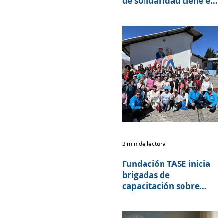
de solidaridad tiene el
poder de transformar
vidas.
3 min de lectura
Fundación TASE inicia
brigadas de
capacitación sobre
salud cerebral junto al
programa 60 y PiQuito