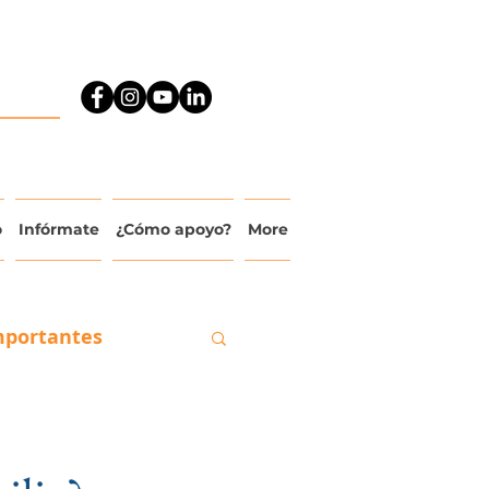
o
Infórmate
¿Cómo apoyo?
More
mportantes
ado