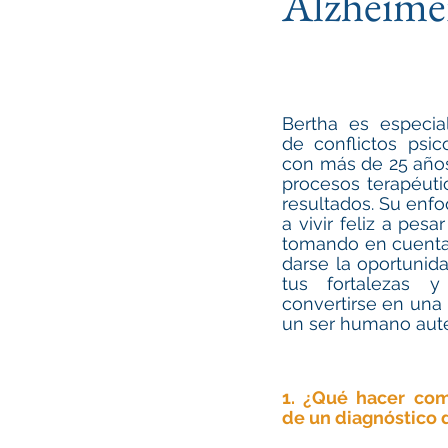
Alzheimer 
Sociedad y Cultura
E
Bertha es especial
de conflictos psico
con más de 25 años
procesos terapéuti
resultados. Su enfo
a vivir feliz a pesar
tomando en cuenta q
darse la oportunida
tus fortalezas y 
convertirse en una 
un ser humano auté
1. ¿Qué hacer com
de un diagnóstico 