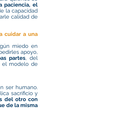
 paciencia, el 
e la capacidad 
arle calidad de 
 cuidar a una 
ngún miedo en 
pedir ayuda, y aun sabiendo que posiblemente no va a lograr nada con pedirles apoyo, 
as partes
, del 
 el modelo de 
n ser humano. 
a sacrificio y 
s del otro con 
ue de la misma 