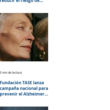
reducir el riesgo de
deterioro cognitivo y
demencia
5 min de lectura
Fundación TASE lanza
campaña nacional para
prevenir el Alzheimer y
otras demencias