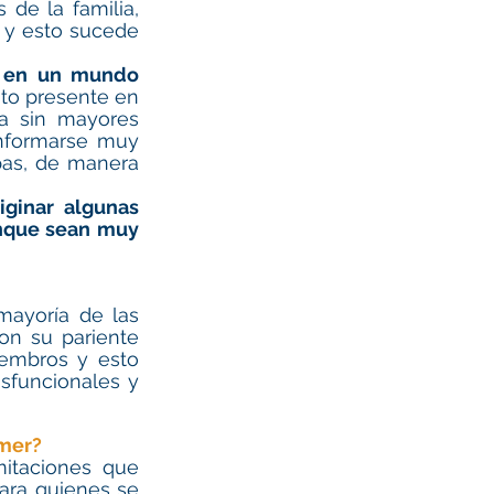
e la familia, 
 y esto sucede 
 en un mundo 
to presente en 
a sin mayores 
nformarse muy 
as, de manera 
ginar algunas 
nque sean muy 
ayoría de las 
n su pariente 
embros y esto 
sfuncionales y 
mer? 
itaciones que 
ara quienes se 