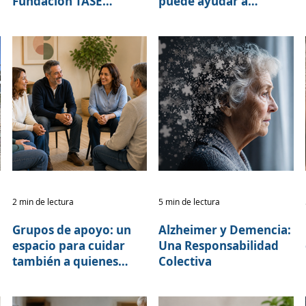
Fundación TASE
puede ayudar a
fortalece alianzas para
retrasar los síntomas
la Caminata por el
del Alzheimer?
Alzheimer 2026
2 min de lectura
5 min de lectura
Grupos de apoyo: un
Alzheimer y Demencia:
espacio para cuidar
Una Responsabilidad
también a quienes
Colectiva
cuidan