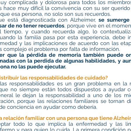
uy complicada y dolorosa para todos los miembros d
 hace muy difícil la convivencia con su ser querido
que esa persona, no solo son sus recuerdos. 
ue está diagnosticada con Alzheimer, 
se sumerge
esar de no tener recuerdos
, porque vive en el momen
l tiempo, y cuando recuerda algo, lo contextualiz
uando la familia pasa por esta experiencia, debe i
rmedad y las implicaciones de acuerdo con las etap
 complejo el problema por falta de información. 
er que la pérdida de memoria también puede ori
onadas con la perdida de algunas habilidades, y au
sona no las puede ejecutar. 
istribuir las responsabilidades de cuidado? 
 las responsabilidades es un gran problema en la m
 que no siempre están todos dispuestos a ayudar co
neral le dejan la responsabilidad a uno de los mi
ción, porque las relaciones familiares se tornan di
ta de conciencia en ayudar como debería. 
a relación familiar con una persona que tiene Alzhei
ptar todo lo que implica la enfermedad y las lim
fermo y para quien lo cuida. La primera condición p