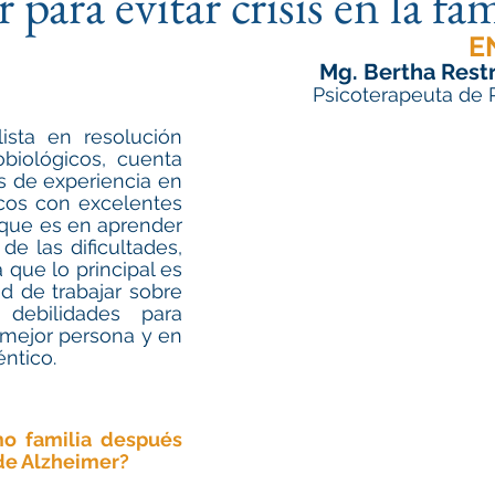
para evitar crisis en la fam
ntrena tu Memoria
E
Mg. Bertha Rest
          Psicoterapeuta
ista en resolución 
biológicos, cuenta 
 de experiencia en 
cos con excelentes 
que es en aprender 
 de las dificultades, 
ue lo principal es 
d de trabajar sobre 
debilidades para 
mejor persona y en 
ntico.
o familia después 
de Alzheimer? 