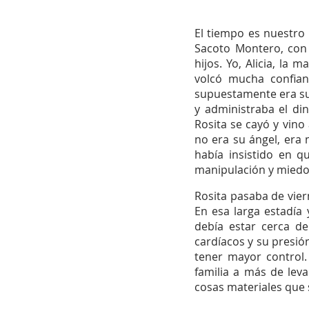
Sociedad y Cultura
E
El tiempo es nuestro 
Sacoto Montero, con 
hijos. Yo, Alicia, la
volcó mucha confian
supuestamente era su 
y administraba el di
Rosita se cayó y vin
no era su ángel, era 
había insistido en q
manipulación y miedo 
Rosita pasaba de vie
En esa larga estadía
debía estar cerca de
cardíacos y su presió
tener mayor control.
familia a más de leva
cosas materiales que 