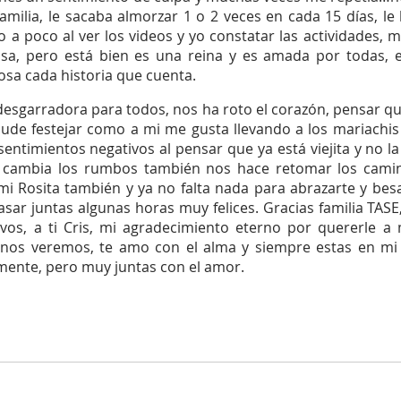
amilia, le sacaba almorzar 1 o 2 veces en cada 15 días, le l
 a poco al ver los videos y yo constatar las actividades, m
sa, pero está bien es una reina y es amada por todas, ell
osa cada historia que cuenta. 
esgarradora para todos, nos ha roto el corazón, pensar qu
ude festejar como a mi me gusta llevando a los mariachis 
entimientos negativos al pensar que ya está viejita y no la
 cambia los rumbos también nos hace retomar los caminos
 Rosita también y ya no falta nada para abrazarte y besa
asar juntas algunas horas muy felices. Gracias familia TASE,
tivos, a ti Cris, mi agradecimiento eterno por quererle a
 nos veremos, te amo con el alma y siempre estas en mi
mente, pero muy juntas con el amor.    