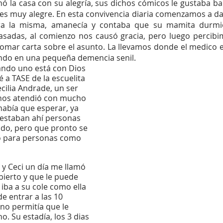
nó la casa con su alegría, sus dichos cómicos le gustaba bai
 es muy alegre. En esta convivencia diaria comenzamos a d
ra la misma, amanecía y contaba que su mamita durmió 
pasadas, al comienzo nos causó gracia, pero luego percibi
omar carta sobre el asunto. La llevamos donde el medico es
ando en una pequeña demencia senil.
ando uno está con Dios 
vé a TASE de la escuelita 
ecilia Andrade, un ser 
nos atendió con mucho 
había que esperar, ya 
estaban ahí personas 
do, pero que pronto se 
o para personas como 
y Ceci un día me llamó 
bierto y que le puede 
 iba a su cole como ella 
de entrar a las 10 
o permitía que le 
 Su estadía, los 3 dias 