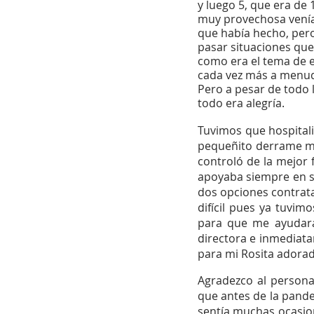
y luego 5, que era de 1
muy provechosa venía 
que había hecho, per
pasar situaciones que
como era el tema de es
cada vez más a menudo,
Pero a pesar de todo l
todo era alegría.
Tuvimos que hospitali
pequeñito derrame muy
controló de la mejor 
apoyaba siempre en su
dos opciones contrata
difícil pues ya tuvim
para que me ayudara 
directora e inmediata
para mi Rosita adorad
Agradezco al personal
que antes de la pande
sentía muchas ocasio