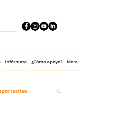
o
Infórmate
¿Cómo apoyo?
More
mportantes
ado