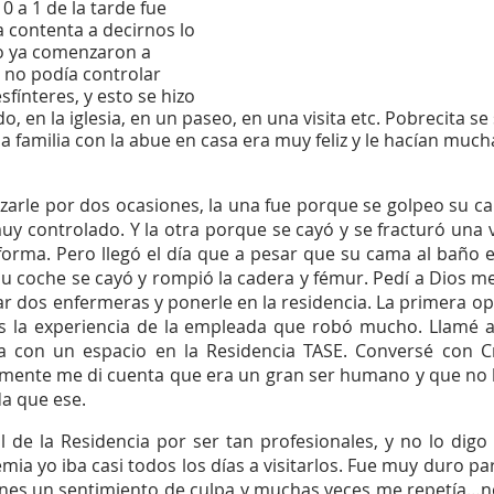
0 a 1 de la tarde fue 
contenta a decirnos lo 
o ya comenzaron a 
 no podía controlar 
fínteres, y esto se hizo 
 en la iglesia, en un paseo, en una visita etc. Pobrecita se
a familia con la abue en casa era muy feliz y le hacían muc
zarle por dos ocasiones, la una fue porque se golpeo su ca
 controlado. Y la otra porque se cayó y se fracturó una v
forma. Pero llegó el día que a pesar que su cama al baño e
 coche se cayó y rompió la cadera y fémur. Pedí a Dios me 
r dos enfermeras y ponerle en la residencia. La primera o
os la experiencia de la empleada que robó mucho. Llamé a
con un espacio en la Residencia TASE. Conversé con Cri
mente me di cuenta que era un gran ser humano y que no h
a que ese. 
 de la Residencia por ser tan profesionales, y no lo digo 
mia yo iba casi todos los días a visitarlos. Fue muy duro pa
nes un sentimiento de culpa y muchas veces me repetía…no 