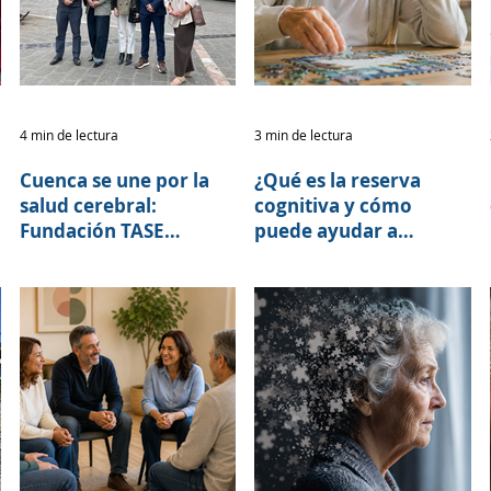
4 min de lectura
3 min de lectura
Cuenca se une por la
¿Qué es la reserva
salud cerebral:
cognitiva y cómo
Fundación TASE
puede ayudar a
fortalece alianzas para
retrasar los síntomas
la Caminata por el
del Alzheimer?
Alzheimer 2026