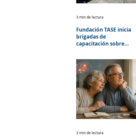
3 min de lectura
Fundación TASE inicia
brigadas de
capacitación sobre
salud cerebral junto al
programa 60 y PiQuito
del Patronato
Municipal San José
3 min de lectura