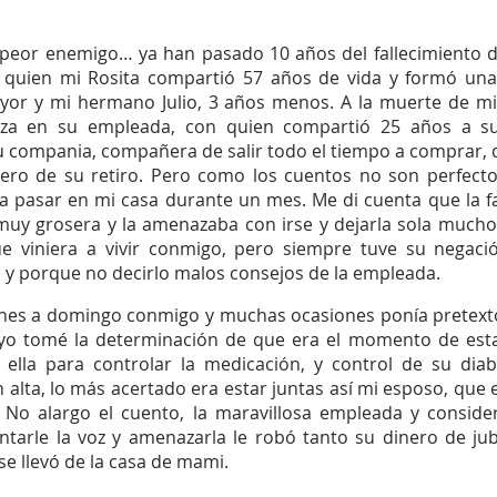
ntrena tu Memoria
peor enemigo… ya han pasado 10 años del fallecimiento de
quien mi Rosita compartió 57 años de vida y formó una 
 mayor y mi hermano Julio, 3 años menos. A la muerte de mi
za en su empleada, con quien compartió 25 años a su s
compania, compañera de salir todo el tiempo a comprar, q
nero de su retiro. Pero como los cuentos no son perfecto
o a pasar en mi casa durante un mes. Me di cuenta que la 
muy grosera y la amenazaba con irse y dejarla sola mucho
ue viniera a vivir conmigo, pero siempre tuve su negaci
y porque no decirlo malos consejos de la empleada. 
rnes a domingo conmigo y muchas ocasiones ponía pretextos
 yo tomé la determinación de que era el momento de esta
 ella para controlar la medicación, y control de su diab
n alta, lo más acertado era estar juntas así mi esposo, que 
 No alargo el cuento, la maravillosa empleada y consider
ntarle la voz y amenazarla le robó tanto su dinero de ju
se llevó de la casa de mami.