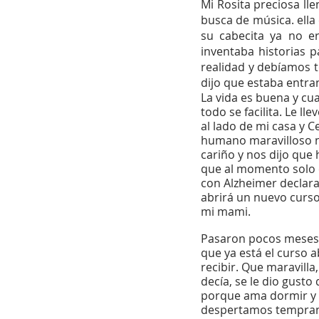
Mi Rosita preciosa lle
busca de música. ella
su cabecita ya no e
inventaba historias 
realidad y debíamos t
dijo que estaba entr
La vida es buena y cu
todo se facilita. Le lle
al lado de mi casa y C
humano maravilloso 
cariño y nos dijo que 
que al momento solo 
con Alzheimer declara
abrirá un nuevo curs
mi mami. 
Pasaron pocos meses 
que ya está el curso a
recibir. Que maravilla,
decía, se le dio gusto 
porque ama dormir y n
despertamos temprano.