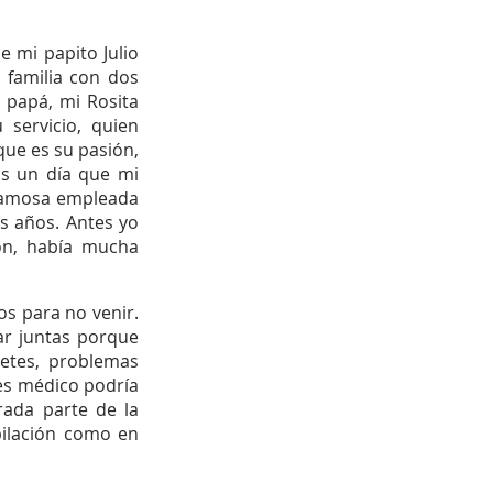
 mi papito Julio 
familia con dos 
 papá, mi Rosita 
ervicio, quien 
ue es su pasión, 
s un día que mi 
famosa empleada 
s años. Antes yo 
ón, había mucha 
 para no venir. 
r juntas porque 
etes, problemas 
es médico podría 
ada parte de la 
bilación como en 