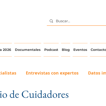
a 2026
Documentales
Podcast
Blog
Eventos
Contact
ialistas
Entrevistas con expertos
Datos i
io de Cuidadores
La voz del adulto mayor
Testimonios de Cuid