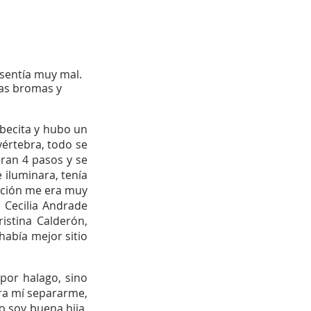
 sentía muy mal. 
has bromas y 
becita y hubo un 
értebra, todo se 
ran 4 pasos y se 
iluminara, tenía 
pción me era muy 
 Cecilia Andrade 
stina Calderón, 
abía mejor sitio 
por halago, sino 
ra mí separarme, 
soy buena hija, 