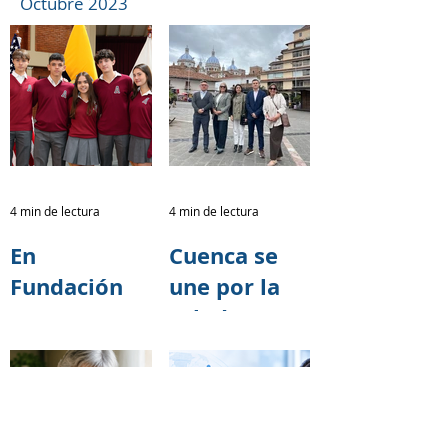
Octubre 2023
4 min de lectura
4 min de lectura
En
Cuenca se
Fundación
une por la
TASE
salud
creemos que
cerebral:
cada acto de
Fundación
solidaridad
TASE
tiene el
fortalece