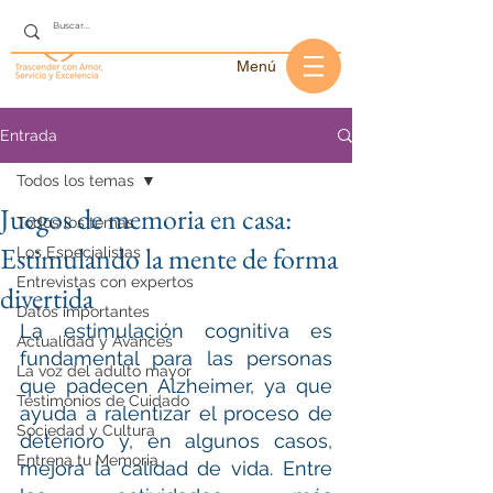
Menú
Entrada
Todos los temas
Juegos de memoria en casa:
Todos los temas
Estimulando la mente de forma
Los Especialistas
Entrevistas con expertos
divertida
Datos importantes
La estimulación cognitiva es 
Actualidad y Avances
fundamental para las personas 
La voz del adulto mayor
que padecen Alzheimer, ya que 
Testimonios de Cuidado
ayuda a ralentizar el proceso de 
Sociedad y Cultura
deterioro y, en algunos casos, 
Entrena tu Memoria
mejora la calidad de vida. Entre 