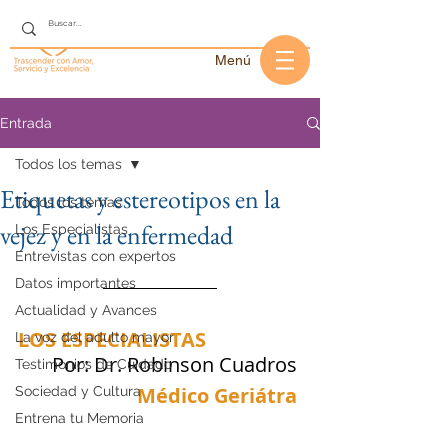
Menú
Entrada
Todos los temas
Etiquetas y estereotipos en la
Todos los temas
vejez y en la enfermedad
Los Especialistas
Entrevistas con expertos
Datos importantes
Actualidad y Avances
LOS ESPECIALISTAS
La voz del adulto mayor
Por: Dr. Robinson Cuadros 
Testimonios de Cuidado
Médico Geriátra 
Sociedad y Cultura
Entrena tu Memoria