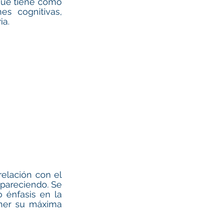
que tiene como 
s cognitivas, 
ia.
relación con el 
pareciendo. Se 
énfasis en la 
ner su máxima 