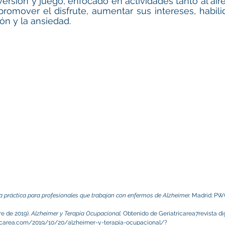
versión y juego, enfocado en actividades tanto al aire
 promover el disfrute, aumentar sus intereses, habilid
ón y la ansiedad.
a práctica para profesionales que trabajan con enfermos de Alzheimer.
 Madrid: PW
e de 2019). 
Alzheimer y Terapia Ocupacional.
 Obtenido de Geriatricarea7revista dig
tricarea.com/2019/10/20/alzheimer-y-terapia-ocupacional/?