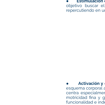
●      
Estimulación c
objetivo buscar e
repercutiendo en un
●      
Activación y 
esquema corporal a 
centra especialmen
motricidad fina y
funcionalidad e ind