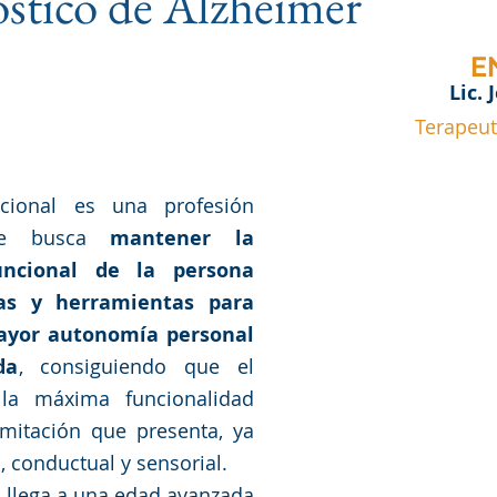
stico de Alzheimer
ntrena tu Memoria
E
Lic.
Terapeut
cional es una profesión 
que busca 
mantener la 
uncional de la persona 
as y herramientas para 
ayor autonomía personal 
da
, consiguiendo que el 
la máxima funcionalidad 
imitación que presenta, ya 
a, conductual y sensorial.
 llega a una edad avanzada 