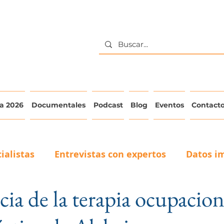
a 2026
Documentales
Podcast
Blog
Eventos
Contact
ialistas
Entrevistas con expertos
Datos i
ia de la terapia ocupacion
La voz del adulto mayor
Testimonios de Cuid