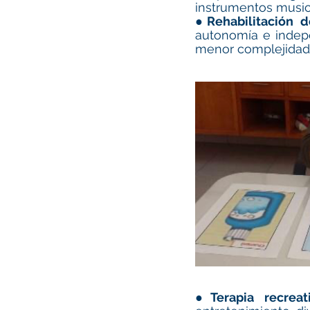
instrumentos music
●
Rehabilitación d
autonomía e indepen
menor complejidad
●
Terapia recreat