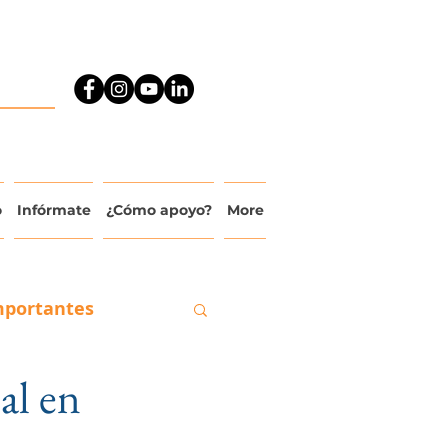
o
Infórmate
¿Cómo apoyo?
More
mportantes
al en
ado