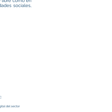
 libre como en 
ades sociales, 
C 
ital del sector 