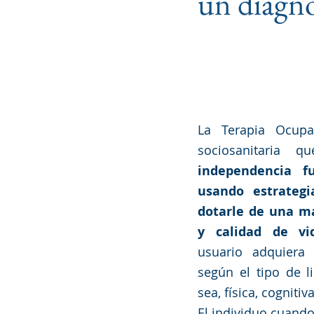
un diagnó
Sociedad y Cultura
E
La Terapia Ocupa
sociosanitaria 
independencia f
usando estrategi
dotarle de una m
y calidad de vi
usuario adquiera 
según el tipo de l
sea, física, cognitiv
El individuo cuando