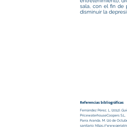
entretenimiento, di
sala, con el fin de
disminuir la depresi
Referencias bibliográficas 
Fernández Pérez, L. (2012). 
Guí
PricewaterhouseCoopers S.L.
Parra Aranda, M. (20 de Octubr
sanitario: https://www.geria