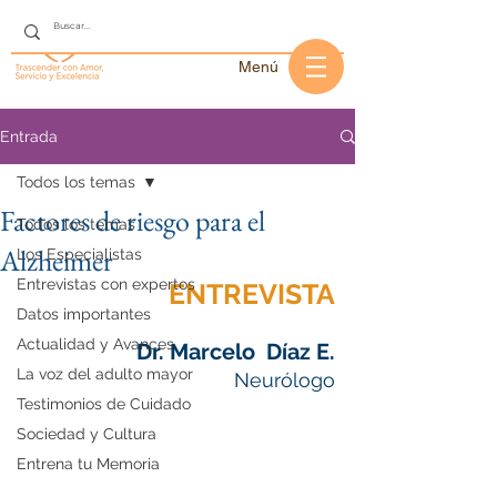
Menú
Entrada
Todos los temas
Factores de riesgo para el
Todos los temas
Alzheimer
Los Especialistas
Entrevistas con expertos
ENTREVISTA
Datos importantes
Actualidad y Avances
Dr. Marcelo  Díaz E.
La voz del adulto mayor
Neurólogo
Testimonios de Cuidado
Sociedad y Cultura
Entrena tu Memoria