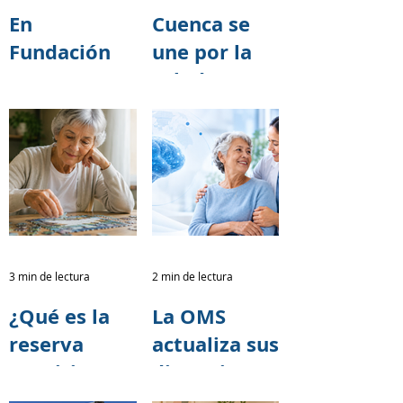
En
Cuenca se
Fundación
une por la
TASE
salud
creemos que
cerebral:
cada acto de
Fundación
solidaridad
TASE
tiene el
fortalece
poder de
alianzas
transformar
para la
vidas.
Caminata
3 min de lectura
2 min de lectura
por el
¿Qué es la
La OMS
Alzheimer
reserva
actualiza sus
2026
cognitiva y
directrices
cómo puede
para reducir