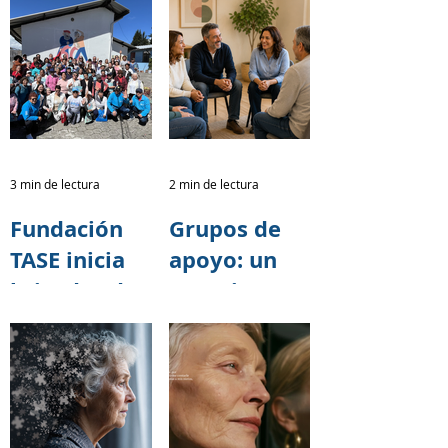
ayudar a
el riesgo de
retrasar los
deterioro
síntomas del
cognitivo y
Alzheimer?
demencia
3 min de lectura
2 min de lectura
Fundación
Grupos de
TASE inicia
apoyo: un
brigadas de
espacio para
capacitación
cuidar
sobre salud
también a
cerebral
quienes
junto al
cuidan
programa 60