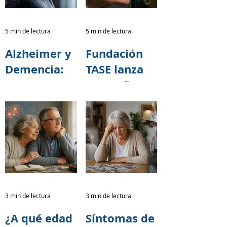
y PiQuito
del
5 min de lectura
5 min de lectura
Patronato
Alzheimer y
Fundación
Municipal
Demencia:
TASE lanza
San José
Una
campaña
Responsabili
nacional
dad
para
Colectiva
prevenir el
Alzheimer y
otras
demencias
3 min de lectura
3 min de lectura
¿A qué edad
Síntomas de