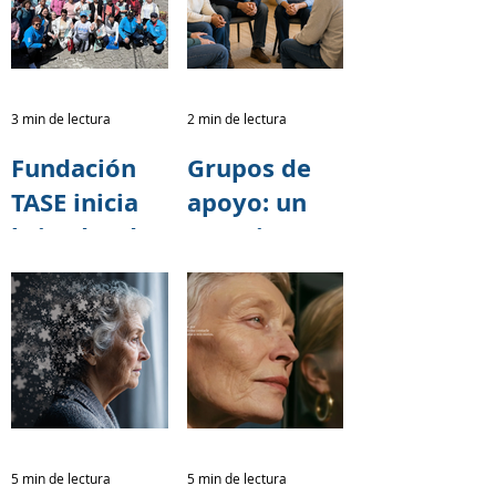
síntomas del
cognitivo y
Alzheimer?
demencia
3 min de lectura
2 min de lectura
Fundación
Grupos de
TASE inicia
apoyo: un
brigadas de
espacio para
capacitación
cuidar
sobre salud
también a
cerebral
quienes
junto al
cuidan
programa 60
y PiQuito
del
5 min de lectura
5 min de lectura