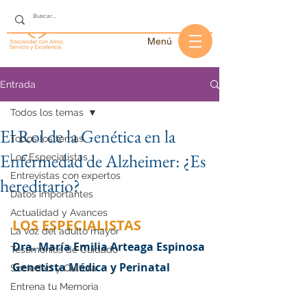
Menú
Entrada
Todos los temas
El Rol de la Genética en la
Todos los temas
Enfermedad de Alzheimer: ¿Es
Los Especialistas
Entrevistas con expertos
hereditario?
Datos importantes
Actualidad y Avances
LOS ESPECIALISTAS
La voz del adulto mayor
Dra. María Emilia Arteaga Espinosa
Testimonios de Cuidado
Genetista Médica y Perinatal
Sociedad y Cultura
Entrena tu Memoria