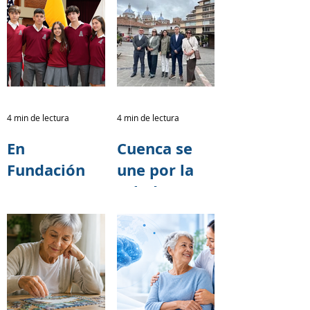
4 min de lectura
4 min de lectura
En
Cuenca se
Fundación
une por la
TASE
salud
creemos que
cerebral:
cada acto de
Fundación
solidaridad
TASE
tiene el
fortalece
poder de
alianzas