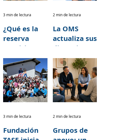
transformar
para la
vidas.
Caminata
3 min de lectura
2 min de lectura
por el
¿Qué es la
La OMS
Alzheimer
reserva
actualiza sus
2026
cognitiva y
directrices
cómo puede
para reducir
ayudar a
el riesgo de
retrasar los
deterioro
síntomas del
cognitivo y
Alzheimer?
demencia
3 min de lectura
2 min de lectura
Fundación
Grupos de
TASE inicia
apoyo: un