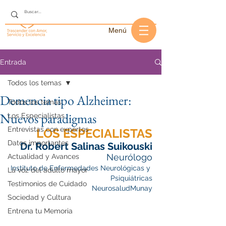
Menú
Entrada
Todos los temas
Demencia tipo Alzheimer:
Todos los temas
Nuevos paradigmas
Los Especialistas
Entrevistas con expertos
LOS ESPECIALISTAS
Datos importantes
Dr. Robert Salinas Suikouski
Neurólogo
Actualidad y Avances
Instituto de Enfermedades Neurológicas y 
La voz del adulto mayor
Psiquiátricas
Testimonios de Cuidado
NeurosaludMunay
Sociedad y Cultura
Entrena tu Memoria