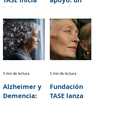
brigadas de
espacio para
capacitación
cuidar
sobre salud
también a
cerebral
quienes
junto al
cuidan
programa 60
y PiQuito
del
5 min de lectura
5 min de lectura
Patronato
Alzheimer y
Fundación
Municipal
Demencia:
TASE lanza
San José
Una
campaña
Responsabili
nacional
dad
para