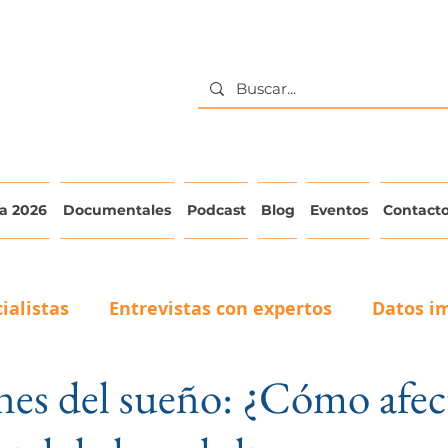
a 2026
Documentales
Podcast
Blog
Eventos
Contact
ialistas
Entrevistas con expertos
Datos i
nes del sueño: ¿Cómo afect
La voz del adulto mayor
Testimonios de Cuid