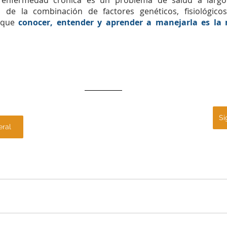
 enfermedad crónica es un problema de salud a largo pl
a de la combinación de factores genéticos, fisiológicos
 que 
conocer, entender y aprender a manejarla es la 
Si
eral