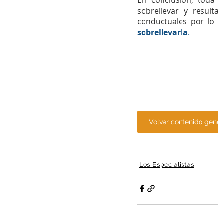
En conclusión, toda
sobrellevar y result
conductuales por lo
sobrellevarla
. 
Volver contenido gen
Los Especialistas