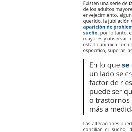
Existen una 
serie de f
de los adultos mayore
envejecimiento, algun
querido, la jubilació
aparición de problem
sueño
, 
por lo tanto, 
e
mayores 
y observar mi
estado anímico con el
específico, superar la
se 
En lo que 
un lado se cr
factor de rie
puede ser qu
o trastornos
más a medida
Las alteraciones pued
conciliar el sueño,