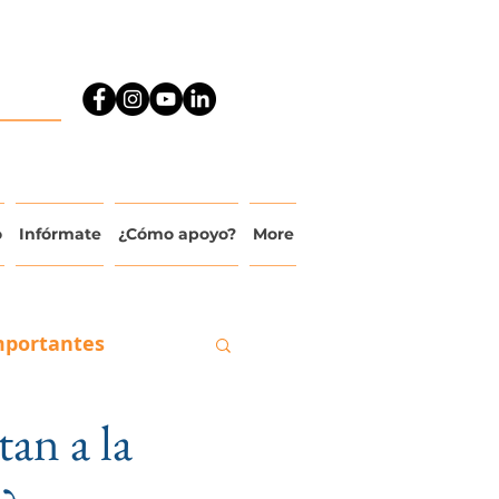
o
Infórmate
¿Cómo apoyo?
More
mportantes
an a la
ado