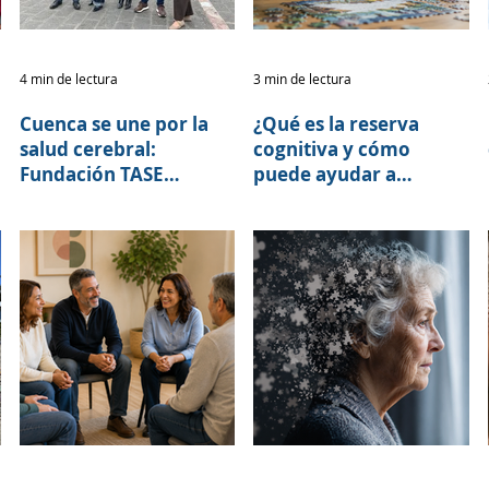
4 min de lectura
3 min de lectura
Cuenca se une por la
¿Qué es la reserva
salud cerebral:
cognitiva y cómo
Fundación TASE
puede ayudar a
fortalece alianzas para
retrasar los síntomas
la Caminata por el
del Alzheimer?
Alzheimer 2026