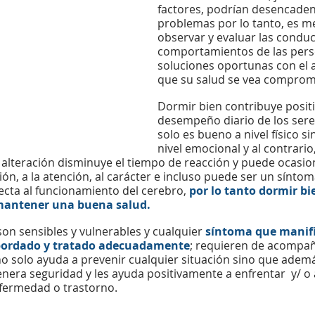
factores, podrían desencaden
problemas por lo tanto, es m
observar y evaluar las conduc
comportamientos de las pers
soluciones oportunas con el a
que su salud se vea comprom
Dormir bien contribuye posit
desempeño diario de los ser
solo es bueno a nivel físico s
nivel emocional y al contrario, 
 alteración disminuye el tiempo de reacción y puede ocasion
ión, a la atención, al carácter e incluso puede ser un sínto
cta al funcionamiento del cerebro, 
por lo tanto dormir bi
mantener una buena salud. 
on sensibles y vulnerables 
y cualquier 
síntoma que manifi
bordado y tratado adecuadamente
; requieren de acompa
o solo ayuda a prevenir cualquier situación sino que además
enera seguridad y les ayuda positivamente a enfrentar  y/ o 
ermedad o trastorno. 