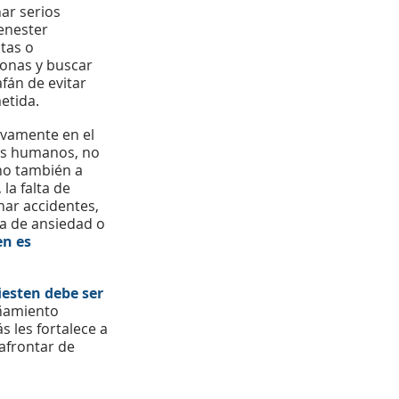
ar serios 
enester 
tas o 
onas y buscar 
fán de evitar 
etida.
ivamente en el 
es humanos, no 
ino también a 
la falta de 
ar accidentes, 
ma de ansiedad o 
en es 
esten debe ser  
ñamiento 
 les fortalece a 
afrontar de 