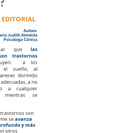
?
EDITORIAL 
Autora 
ría Judith Almeida
Psicóloga Clínica
onar que 
las 
on trastornos 
uyen:  a los 
 el sueño, al 
anecer dormido 
adecuadas, a no 
o a cualquier 
 mientras se 
 trastornos son 
rme se 
avanza 
profundo y más 
on otros 