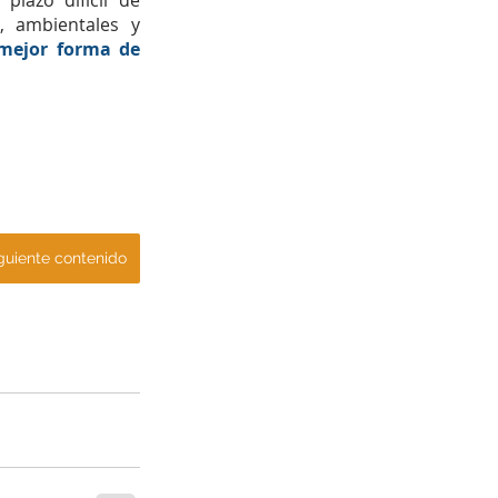
azo difícil de 
, ambientales y 
mejor forma de 
guiente contenido