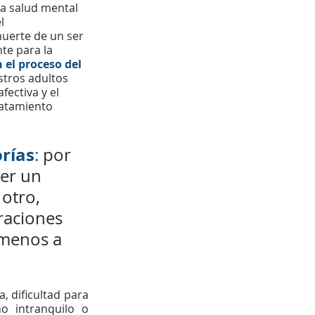
la salud mental 
l 
uerte de un ser 
te para la 
el proceso del 
tros adultos 
ectiva y el 
ratamiento 
orías
:
 por 
er un 
otro, 
raciones 
 menos a 
 dificultad para 
o intranquilo o 