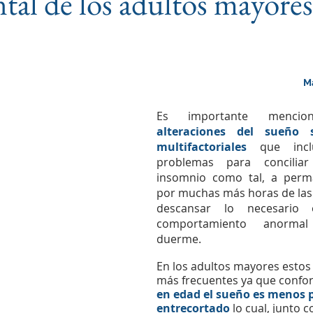
tal de los adultos mayores
ntrena tu Memoria
Ma
Es importante menci
alteraciones del sueño s
multifactoriales
 que incl
problemas para conciliar
insomnio como tal, a perm
por muchas más horas de las 
descansar lo necesario 
comportamiento anormal
duerme.
En los adultos mayores estos
más frecuentes ya que confo
en edad el sueño es menos 
entrecortado
lo cual, junto c