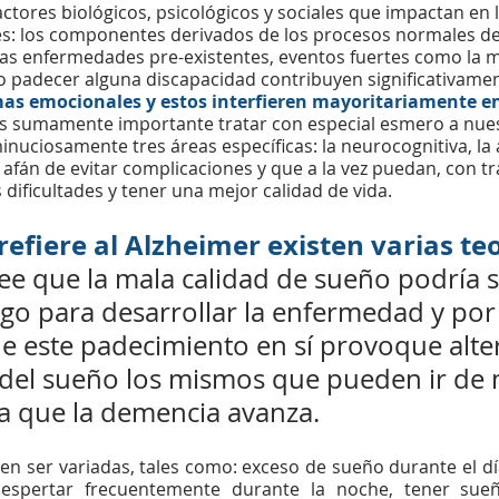
actores biológicos, psicológicos y sociales que impactan en 
s:
 los componentes derivados de los procesos normales de
as enfermedades pre-existentes, eventos fuertes como la m
n o padecer alguna discapacidad 
contribuyen significativamen
as emocionales y estos interfieren mayoritariamente en 
s sumamente importante tratar con especial esmero a nues
nuciosamente tres áreas específicas: la neurocognitiva, la af
 afán de evitar complicaciones y que a la vez puedan, con t
s dificultades y tener una mejor calidad de vida.
refiere al Alzheimer existen varias te
ee que la mala calidad de sueño podría s
sgo para desarrollar la enfermedad y por 
e este padecimiento en sí provoque alte
 del sueño los mismos que pueden ir de
 que la demencia avanza.
en ser variadas, tales como: exceso de sueño durante el día,
 despertar frecuentemente durante la noche, tener sueñ