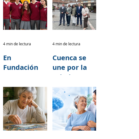
4 min de lectura
4 min de lectura
En
Cuenca se
Fundación
une por la
TASE
salud
creemos que
cerebral:
cada acto de
Fundación
solidaridad
TASE
tiene el
fortalece
poder de
alianzas
transformar
para la