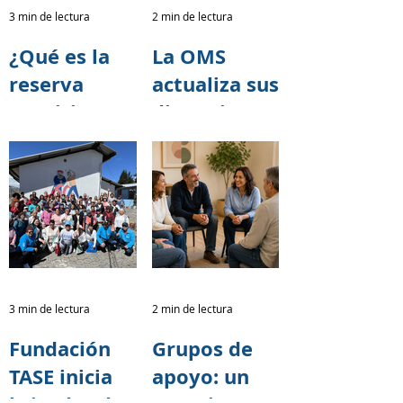
vidas.
Caminata
3 min de lectura
2 min de lectura
por el
¿Qué es la
La OMS
Alzheimer
reserva
actualiza sus
2026
cognitiva y
directrices
cómo puede
para reducir
ayudar a
el riesgo de
retrasar los
deterioro
síntomas del
cognitivo y
Alzheimer?
demencia
3 min de lectura
2 min de lectura
Fundación
Grupos de
TASE inicia
apoyo: un