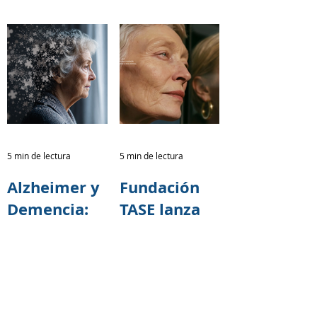
brigadas de
espacio para
capacitación
cuidar
sobre salud
también a
cerebral
quienes
junto al
cuidan
programa 60
y PiQuito
del
5 min de lectura
5 min de lectura
Patronato
Alzheimer y
Fundación
Municipal
Demencia:
TASE lanza
San José
Una
campaña
Responsabili
nacional
dad
para
Colectiva
prevenir el