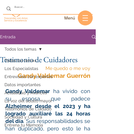
Menú
Entrada
Todos los temas
Testimonio de Cuidadores
Todos los temas
Me quedo o me voy
Los Especialistas
Gandy Valdemar Guerrón
Entrevistas con expertos
Datos importantes
Gandy Valdemar
 ha vivido con 
Actualidad y Avances
su esposa que padece 
La voz del adulto mayor
Alzheimer desde el 2023 y ha 
Testimonios de Cuidado
logrado auxiliaré las 24 horas 
Sociedad y Cultura
del día
. Sus responsabilidades se 
Entrena tu Memoria
han duplicado, pero esto le ha 