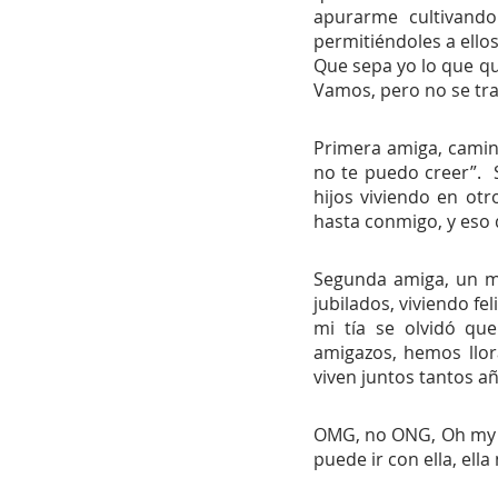
apurarme cultivando
permitiéndoles a ell
Que sepa yo lo que qu
Vamos, pero no se trat
Primera amiga, camino
no te puedo creer”.  S
hijos viviendo en otr
hasta conmigo, y eso 
Segunda amiga, un ma
jubilados, viviendo fe
mi tía se olvidó que
amigazos, hemos llor
viven juntos tantos añ
OMG, no ONG, Oh my go
puede ir con ella, ella