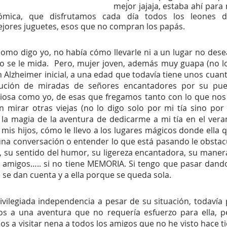
mejor jajaja, estaba ahí para m
ómica, que disfrutamos cada día todos los leones de
ores juguetes, esos que no compran los papás.
como digo yo, no había cómo llevarle ni a un lugar no desead
o se le mida.  Pero, mujer joven, además muy guapa (no l
on Alzheimer inicial, a una edad que todavía tiene unos cuan
ecución de miradas de señores encantadores por su pues
iosa como yo, de esas que fregamos tanto con lo que nos t
n mirar otras viejas (no lo digo solo por mi tía sino por
 la magia de la aventura de dedicarme a mi tía en el vera
is hijos, cómo le llevo a los lugares mágicos donde ella qui
 una conversación o entender lo que está pasando le obstacul
a, su sentido del humor, su ligereza encantadora, su manera 
 amigos….. si no tiene MEMORIA. Si tengo que pasar dando
 se dan cuenta y a ella porque se queda sola.
vilegiada independencia a pesar de su situación, todavía
s a una aventura que no requería esfuerzo para ella, p
s a visitar nena a todos los amigos que no he visto hace t