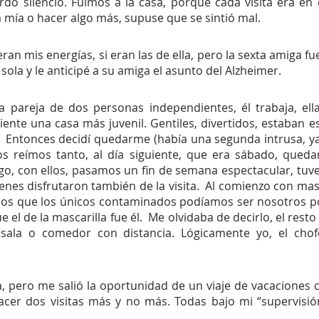
dó silencio. Fuimos a la casa, porque cada visita era en d
a mía o hacer algo más, supuse que se sintió mal.
eran mis energías, si eran las de ella, pero la sexta amiga fu
 sola y le anticipé a su amiga el asunto del Alzheimer.
 pareja de dos personas independientes, él trabaja, el
iente una casa más juvenil. Gentiles, divertidos, estaban es
  Entonces decidí quedarme (había una segunda intrusa, ya n
s reímos tanto, al día siguiente, que era sábado, queda
o, con ellos, pasamos un fin de semana espectacular, tuve 
enes disfrutaron también de la visita.  Al comienzo con masc
amos que los únicos contaminados podíamos ser nosotros p
el de la mascarilla fue él.  Me olvidaba de decirlo, el resto 
 sala o comedor con distancia. Lógicamente yo, el chof
a, pero me salió la oportunidad de un viaje de vacaciones co
acer dos visitas más y no más. Todas bajo mi “supervisión