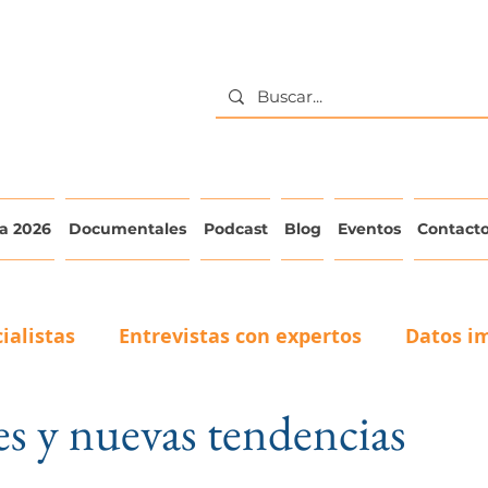
a 2026
Documentales
Podcast
Blog
Eventos
Contact
ialistas
Entrevistas con expertos
Datos i
s y nuevas tendencias
La voz del adulto mayor
Testimonios de Cuid