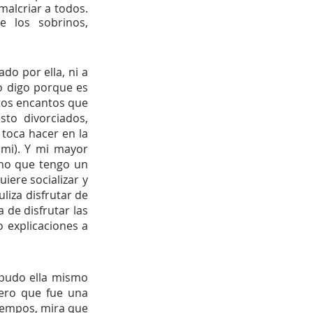
alcriar a todos.  
 los sobrinos, 
o por ella, ni a 
o digo porque es 
tos encantos que 
to divorciados, 
oca hacer en la 
 mi). Y mi mayor 
no que tengo un 
ere socializar y 
iza disfrutar de 
de disfrutar las 
 explicaciones a 
 pudo ella mismo 
ero que fue una 
iempos, mira que 