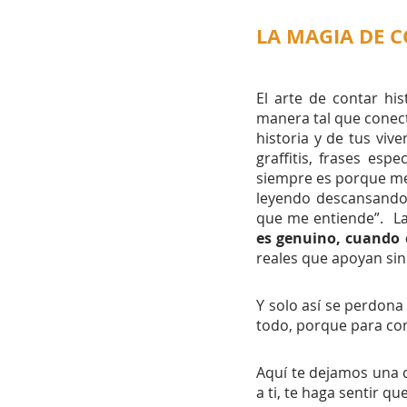
Sociedad y Cultura
E
LA MAGIA DE C
El arte de contar his
manera tal que conect
historia y de tus vi
graffitis, frases esp
siempre es porque me 
leyendo descansando 
que me entiende”.  La
es genuino, cuando 
reales que apoyan sin 
Y solo así se perdona
todo, porque para cont
Aquí te dejamos una 
a ti, te haga sentir q