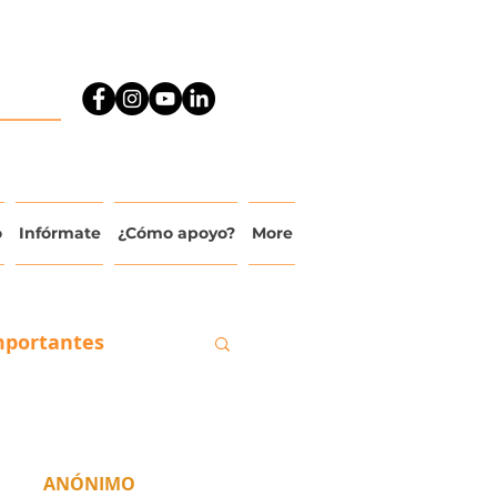
o
Infórmate
¿Cómo apoyo?
More
mportantes
ado
ANÓNIMO 