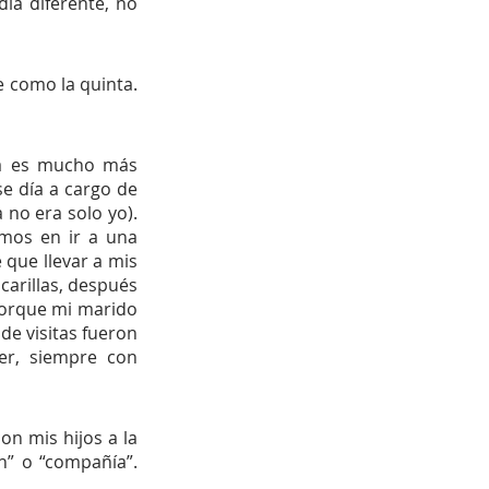
ía diferente, no 
e como la quinta. 
la es mucho más 
e día a cargo de 
o era solo yo).  
mos en ir a una 
que llevar a mis 
arillas, después 
orque mi marido 
de visitas fueron 
er, siempre con 
n mis hijos a la 
” o “compañía”. 