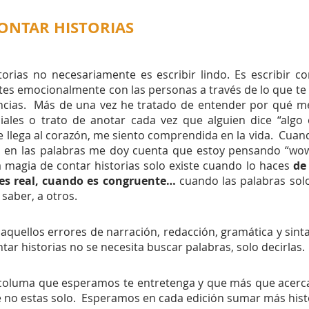
ntrena tu Memoria
ONTAR HISTORIAS 
torias no necesariamente es escribir lindo. Es escribir co
es emocionalmente con las personas a través de lo que te 
vencias.  Más de una vez he tratado de entender por qué m
eciales o trato de anotar cada vez que alguien dice “algo e
llega al corazón, me siento comprendida en la vida.  Cua
en las palabras me doy cuenta que estoy pensando “wow, 
 magia de contar historias solo existe cuando lo haces 
de
es real, cuando es congruente… 
cuando las palabras sol
saber, a otros. 
 aquellos errores de narración, redacción, gramática y sint
ar historias no se necesita buscar palabras, solo decirlas.
columa que esperamos te entretenga y que más que acercar
ue no estas solo.  Esperamos en cada edición sumar más hist