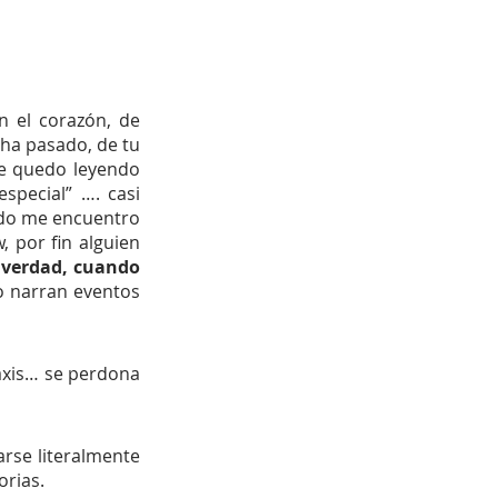
n el corazón, de 
ha pasado, de tu 
e quedo leyendo 
special” …. casi 
ndo me encuentro 
por fin alguien 
 verdad, cuando 
o narran eventos 
axis… se perdona 
se literalmente 
orias.