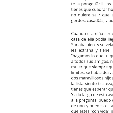
te la pongo fácil, l
tienes que cuadrar hor
no quiere salir que 
gordos, casad@s, viud
Cuando era niña ser c
casa de ella podía ll
Sonaba bien, y se veía
les extraña y tiene 
“hagamos lo que tu qui
a todos sus amigos, no
mujer que siempre quis
límites, se había des
dos maravillosos hijo
la lista siento triste
tienes que esperar qu
Y a lo largo de esta 
a la pregunta, puedo 
de uno y puedes esta
que estés “con vida” 