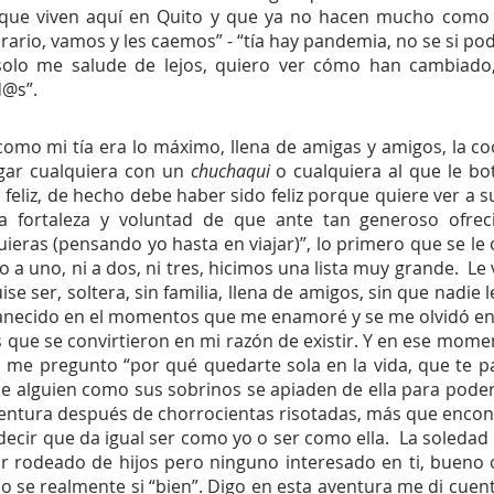
os que viven aquí en Quito y que ya no hacen mucho como 
ario, vamos y les caemos” - “tía hay pandemia, no se si poda
solo me salude de lejos, quiero ver cómo han cambiado, 
@s”.  
omo mi tía era lo máximo, llena de amigas y amigos, la cool
egar cualquiera con un 
chuchaqui
 o cualquiera al que le bot
 feliz, de hecho debe haber sido feliz porque quiere ver a s
la fortaleza y voluntad de que ante tan generoso ofrec
eras (pensando yo hasta en viajar)”, lo primero que se le oc
 a uno, ni a dos, ni tres, hicimos una lista muy grande.  Le 
e ser, soltera, sin familia, llena de amigos, sin que nadie l
vanecido en el momentos que me enamoré y se me olvidó en
s que se convirtieron en mi razón de existir. Y en ese mome
za, me pregunto “por qué quedarte sola en la vida, que te pa
e alguien como sus sobrinos se apiaden de ella para poder 
aventura después de chorrocientas risotadas, más que encont
decir que da igual ser como yo o ser como ella.  La soledad 
r rodeado de hijos pero ninguno interesado en ti, bueno o
no se realmente si “bien”. Digo en esta aventura me di cuen