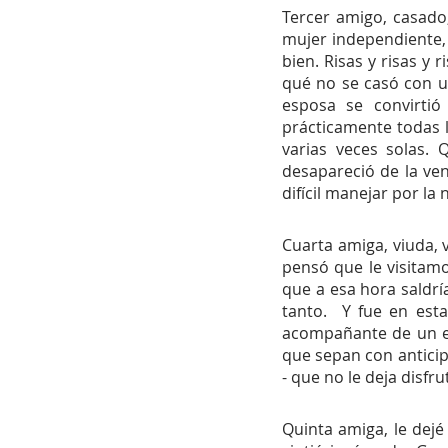
Tercer amigo, casado,
mujer independiente, 
bien. Risas y risas y
qué no se casó con u
esposa se convirti
prácticamente todas l
varias veces solas.
desapareció de la ve
difícil manejar por la
Cuarta amiga, viuda, vi
pensó que le visitamos
que a esa hora saldrí
tanto.  Y fue en est
acompañante de un en
que sepan con anticipa
- que no le deja disfru
Quinta amiga, le dejé