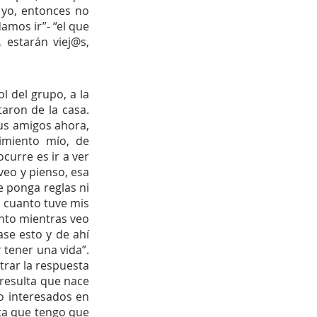
yo, entonces no 
mos ir”- “el que 
estarán viej@s, 
 del grupo, a la 
aron de la casa. 
us amigos ahora, 
imiento mío, de 
urre es ir a ver 
veo y pienso, esa 
e ponga reglas ni 
 cuanto tuve mis 
nto mientras veo 
se esto y de ahí 
tener una vida”. 
rar la respuesta 
resulta que nace 
 interesados en 
ta que tengo que 