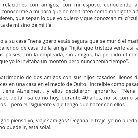
 relaciones con amigos, con mi esposo, conociendo a 
os conocerme a mí para que no me traten como monigote a f
ieren, que sepan lo que yo quiero y que conozcan mi círculo
a de mi sino de mi tía.
 a su casa “nena ¿pero estás segura que se murió el mari
aliendo de casa de la amiga “hijita que tristeza verle así, 
os países, con la empleada, sin amigos, ha perdido el con
que yo le invitaba un montón pero nunca tenía tiempo”.  
trimonio de dos amigos con sus hijos casados, llenos de 
lices en una casa en el medio de Quito.  Increíble como pasa
 tiene Alzheimer… y ellos decidieron ignorarlo.  “Nena
ado de la risa como hoy, durante 40 años, no se como si
os… pero el “siguiente viaje tengo que hacer con ellos”.
d pienso yo, viaje? amigos? Degana le traje, yo no puedo ir
 no puede ir, está sola!.