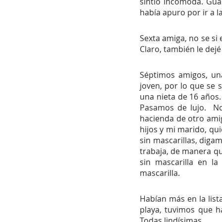
sintió incómoda. Guar
había apuro por ir a l
Sexta amiga, no se si 
Claro, también le dejé
Séptimos amigos, una
joven, por lo que se s
una nieta de 16 años.
Pasamos de lujo.  No
hacienda de otro amig
hijos y mi marido, qui
sin mascarillas, dig
trabaja, de manera que 
sin mascarilla en la
mascarilla.
Habían más en la list
playa, tuvimos que h
Todas lindísimas.