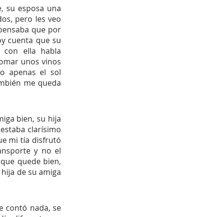
e, su esposa una 
os, pero les veo 
 pensaba que por 
y cuenta que su 
con ella habla 
tomar unos vinos 
 apenas el sol 
ambién me queda 
iga bien, su hija 
 estaba clarísimo 
 mi tía disfrutó 
nsporte y no el 
que quede bien, 
 hija de su amiga 
e contó nada, se 