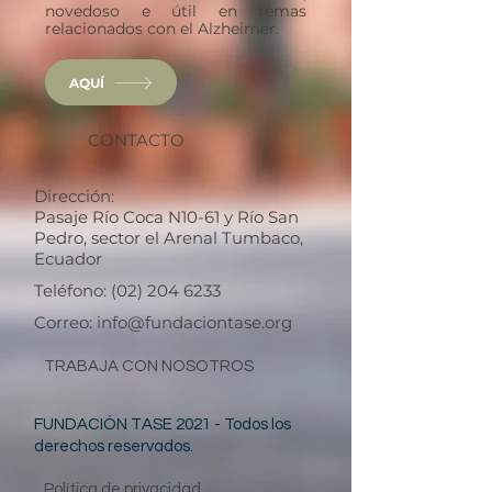
novedoso e útil en temas
relacionados con el Alzheimer.
AQUÍ
CONTACTO
Dirección:
Pasaje Río Coca N10-61 y Río San
Pedro,
sector el Arenal Tumbaco,
Ecuador
Teléfono:
(02) 204 6233
Correo:
info@fundaciontase.org
TRABAJA CON NOSOTROS
FUNDACIÓN TASE 2021 - Todos los
derechos reservados.
Política de privacidad