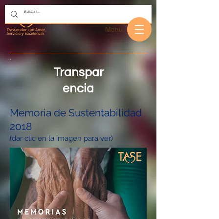
Menú
Transpar
encia
Memoria de Sustentabilidad
2018
(dar clic en la imagen para ver)