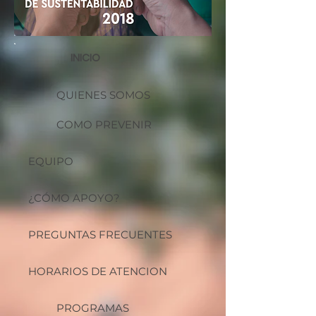
INICIO
QUIENES SOMOS
COMO PREVENIR
EQUIPO
¿CÓMO APOYO?
PREGUNTAS FRECUENTES
HORARIOS DE ATENCION
PROGRAMAS